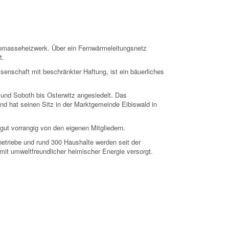
iomasseheizwerk. Über ein Fernwärmeleitungsnetz
t.
enschaft mit beschränkter Haftung, ist ein bäuerliches
d und Soboth bis Osterwitz angesiedelt. Das
d hat seinen Sitz in der Marktgemeinde Eibiswald in
gut vorrangig von den eigenen Mitgliedern.
betriebe und rund 300 Haushalte werden seit der
it umweltfreundlicher heimischer Energie versorgt.